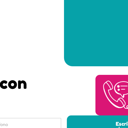
 con
Escr