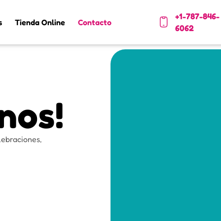
+1-787-846-
s
Tienda Online
Contacto
6062
os!​
lebraciones,